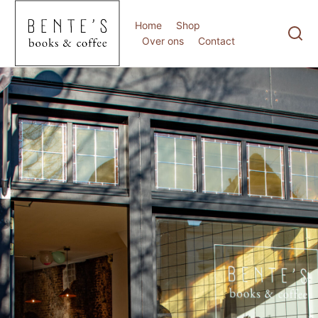
Home
Shop
Over ons
Contact